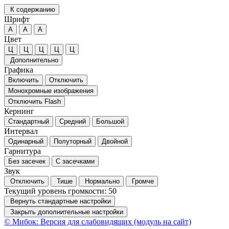
К содержанию
Шрифт
А
А
А
Цвет
Ц
Ц
Ц
Ц
Ц
Дополнительно
Графика
Включить
Отключить
Монохромные изображения
Отключить Flash
Кернинг
Стандартный
Средний
Большой
Интервал
Одинарный
Полуторный
Двойной
Гарнитура
Без засечек
С засечками
Звук
Отключить
Тише
Нормально
Громче
Текущий уровень громкости:
50
Вернуть стандартные настройки
Закрыть дополнительные настройки
© Мибок: Версия для слабовидящих (модуль на сайт)